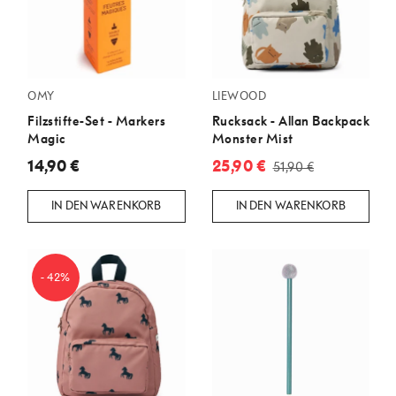
OMY
LIEWOOD
Filzstifte-Set - Markers
Rucksack - Allan Backpack
Magic
Monster Mist
14,90 €
25,90 €
51,90 €
IN DEN WARENKORB
IN DEN WARENKORB
- 42%