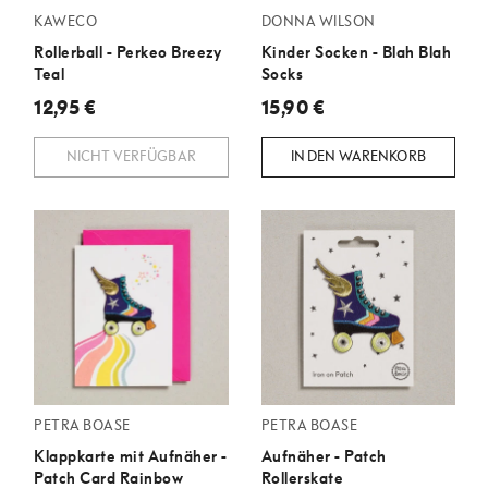
KAWECO
DONNA WILSON
Rollerball - Perkeo Breezy
Kinder Socken - Blah Blah
Teal
Socks
12,95 €
15,90 €
NICHT VERFÜGBAR
IN DEN WARENKORB
PETRA BOASE
PETRA BOASE
Klappkarte mit Aufnäher -
Aufnäher - Patch
Patch Card Rainbow
Rollerskate