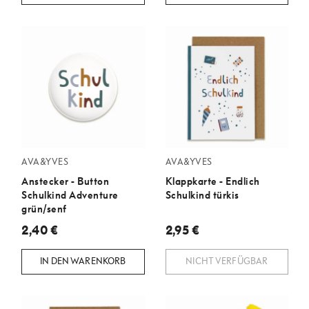
AVA&YVES
AVA&YVES
Anstecker - Button
Klappkarte - Endlich
Schulkind Adventure
Schulkind türkis
grün/senf
2,40 €
2,95 €
IN DEN WARENKORB
NICHT VERFÜGBAR