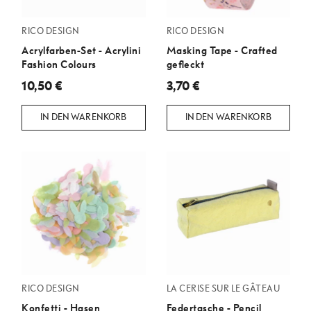
RICO DESIGN
RICO DESIGN
Acrylfarben-Set - Acrylini
Masking Tape - Crafted
Fashion Colours
gefleckt
10,50 €
3,70 €
IN DEN WARENKORB
IN DEN WARENKORB
RICO DESIGN
LA CERISE SUR LE GÂTEAU
Konfetti - Hasen
Federtasche - Pencil