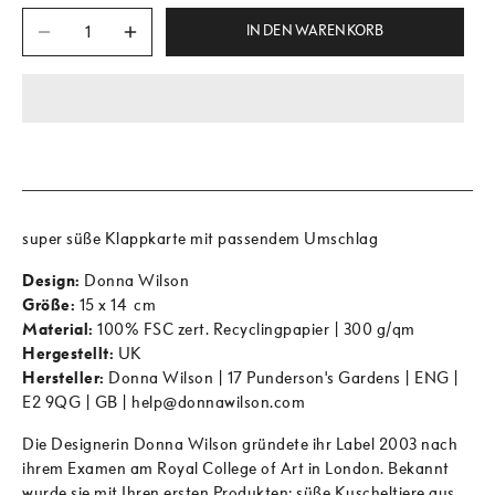
IN DEN WARENKORB
super süße Klappkarte mit passendem Umschlag
Design:
Donna Wilson
Größe:
15 x 14 cm
Material:
100% FSC zert. Recyclingpapier | 300 g/qm
Hergestellt:
UK
Hersteller:
Donna Wilson | 17 Punderson's Gardens | ENG |
E2 9QG | GB | help@donnawilson.com
Die Designerin Donna Wilson gründete ihr Label 2003 nach
ihrem Examen am Royal College of Art in London. Bekannt
wurde sie mit Ihren ersten Produkten: süße Kuscheltiere aus