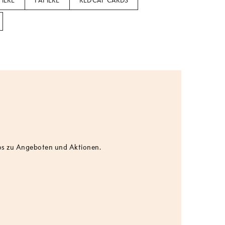
IERE
PAPIERE
RED CAP CARDS
fos zu Angeboten und Aktionen.