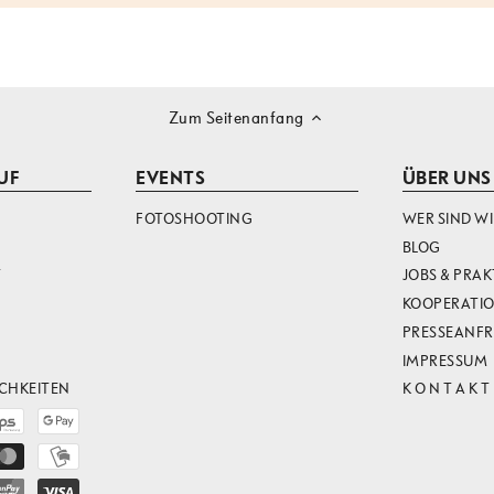
Zum Seitenanfang
UF
EVENTS
ÜBER UNS
FOTOSHOOTING
WER SIND WI
BLOG
T
JOBS & PRAK
KOOPERATI
PRESSEANF
IMPRESSUM
CHKEITEN
K O N T A K T